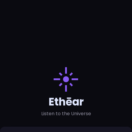
flare
Ethēar
Listen to the Universe