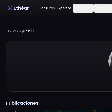
flare
Ethēar
Lecturas
Expertos
Reportes
Herramie
expand_more
Inicio
/
Blog
/
Perfil
Publicaciones