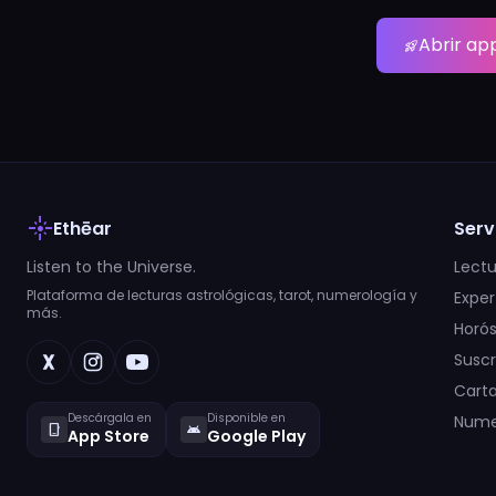
Abrir ap
rocket_launch
flare
Ethēar
Serv
Listen to the Universe.
Lectu
Plataforma de lecturas astrológicas, tarot, numerología y
Exper
más.
Horó
Suscr
Carta
Descárgala en
Disponible en
Nume
phone_iphone
android
App Store
Google Play