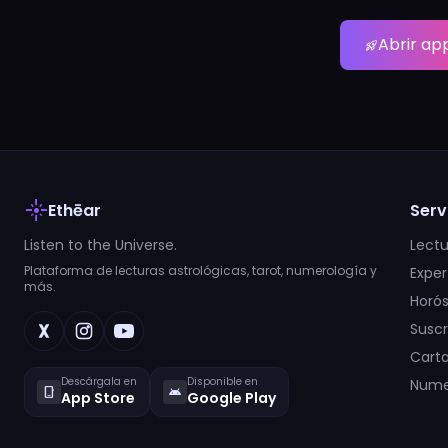
Abrir ap
rocket_launch
flare
Ethēar
Serv
Listen to the Universe.
Lectu
Plataforma de lecturas astrológicas, tarot, numerología y
Exper
más.
Horó
Suscr
Carta
Descárgala en
Disponible en
Nume
phone_iphone
android
App Store
Google Play