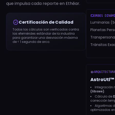
que impulsa cada reporte en Ethēar.
aspect_ratio
ORBES DINÁM
verified
Certificación de Calidad
Luminarias (S
Todos los cálculos son verificados contra
Planetas Pers
las efemérides estándar de la industria
Transpersonal
para garantizar una desviación máxima
de < 1 segundo de arco.
Tránsitos Exa
memory
ARQUITECTUR
AstroUtl™ 
Integración 
(libswe)
.
Cálculo de
D
corrección temp
Algoritmos 
optimizados en