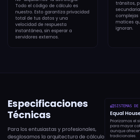
tránsitos, 
Todo el código de cálculo es
secundarias
nuestro. Esto garantiza privacidad
complejas 
total de tus datos y una
matices que
velocidad de respuesta
ignoran.
instantánea, sin esperar a
servidores externos.
Especificaciones
home_work
SISTEMAS DE
Técnicas
Equal Hous
Priorizamos el 
para mayor coh
Para los entusiastas y profesionales,
aunque ofrecem
desglosamos la arquitectura de cálculo
tradicionales.