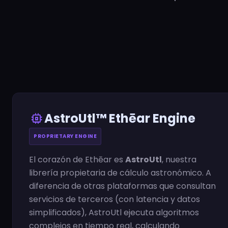
memory
AstroUtl™ Ethēar Engine
PROPRIETARY ENGINE
El corazón de Ethēar es
AstroUtl
, nuestra
librería propietaria de cálculo astronómico. A
diferencia de otras plataformas que consultan
servicios de terceros (con latencia y datos
simplificados), AstroUtl ejecuta algoritmos
complejos en tiempo real, calculando