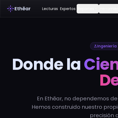
flare
Ethēar
Lecturas
Expertos
Reportes
Herramie
expand_more
Ingeniería
science
Donde la
Cie
De
En Ethēar, no dependemos de A
Hemos construido nuestro propi
precisión 