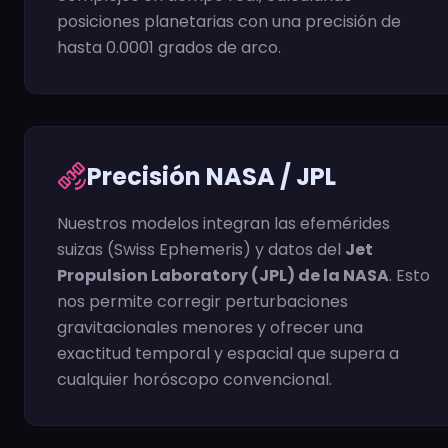
posiciones planetarias con una precisión de
hasta 0.0001 grados de arco.
satellite_alt
Precisión NASA / JPL
Nuestros modelos integran las efemérides
suizas (Swiss Ephemeris) y datos del
Jet
Propulsion Laboratory (JPL) de la NASA
. Esto
nos permite corregir perturbaciones
gravitacionales menores y ofrecer una
exactitud temporal y espacial que supera a
cualquier horóscopo convencional.