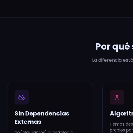
Por qué
La diferencia está
cloud_off
architecture
Sin Dependencias
Algori
Externas
Hemos desa
propios par
No "alquilamos" la astrología.