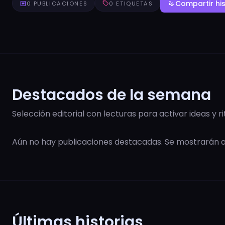
Compartir his
article
0 PUBLICACIONES
sell
0 ETIQUETAS
gesture
Destacados de la semana
Selección editorial con lecturas para activar ideas y r
Aún no hay publicaciones destacadas. Se mostrarán
Últimas historias