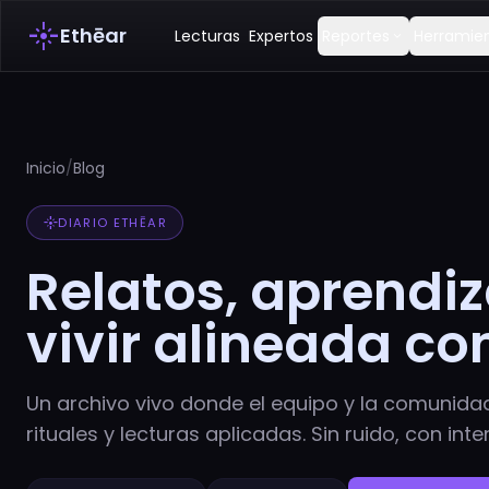
flare
Ethēar
Lecturas
Expertos
Reportes
Herramie
expand_more
Inicio
/
Blog
flare
DIARIO ETHĒAR
Relatos, aprendiz
vivir alineada co
Un archivo vivo donde el equipo y la comunida
rituales y lecturas aplicadas. Sin ruido, con inte