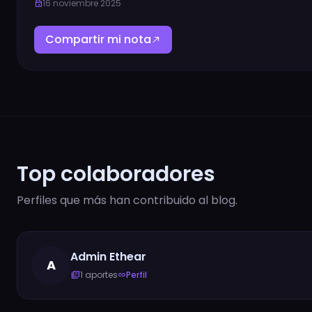
16 noviembre 2025
event
Compartir mi nota
north_east
Top colaboradores
Perfiles que más han contribuido al blog.
Admin Ethear
A
1 aportes
Perfil
library_books
link