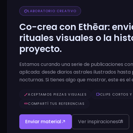
palette
LABORATORIO CREATIVO
Co-crea con Ethēar: enviá
rituales visuales o la hist
proyecto.
Estamos curando una serie de publicaciones con
aplicada: desde diarios astrales ilustrados hasta 
nocturnas. Si tienes algo que mostrar, este es el 
brush
ACEPTAMOS PIEZAS VISUALES
videocam
CLIPS CORTOS Y
link
COMPARTÍ TUS REFERENCIAS
Enviar material
Ver inspiraciones
north_east
auto_stories