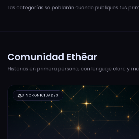
Las categorías se poblarán cuando publiques tus prime
Comunidad Ethēar
Historias en primera persona, con lenguaje claro y mu
diversity_2
SINCRONICIDADES