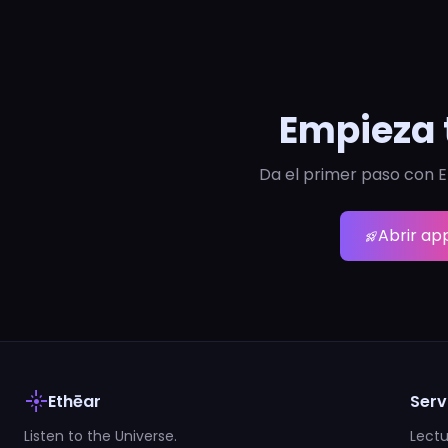
Empieza 
Da el primer paso con E
Abrir ap
rocket_launch
flare
Ethēar
Serv
Listen to the Universe.
Lectu