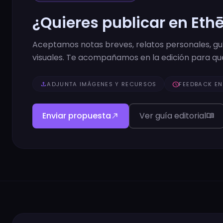
¿Quieres publicar en Eth
Aceptamos notas breves, relatos personales, guía
visuales. Te acompañamos en la edición para que
upload
ADJUNTA IMÁGENES Y RECURSOS
schedule
FEEDBACK EN
Enviar propuesta
Ver guía editorial
north_east
menu_book