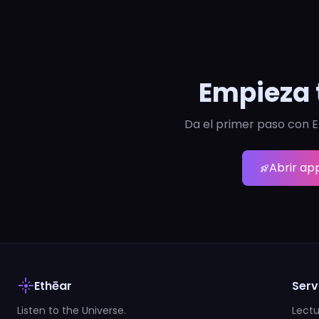
Empieza 
Da el primer paso con E
Abrir ap
rocket_launch
flare
Ethēar
Serv
Listen to the Universe.
Lectu