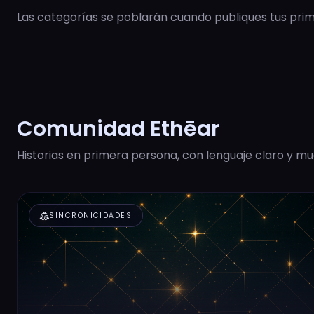
Las categorías se poblarán cuando publiques tus prime
Comunidad Ethēar
Historias en primera persona, con lenguaje claro y mu
diversity_2
SINCRONICIDADES