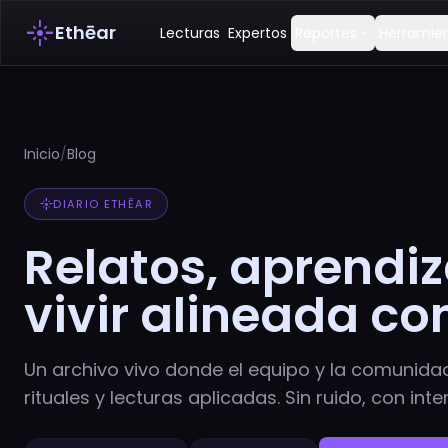
flare
Ethēar
Lecturas
Expertos
Reportes
Herramie
expand_more
Inicio
/
Blog
flare
DIARIO ETHĒAR
Relatos, aprendiz
vivir alineada co
Un archivo vivo donde el equipo y la comunida
rituales y lecturas aplicadas. Sin ruido, con inte