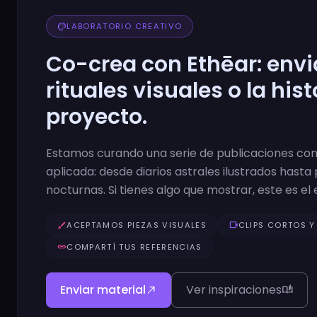
palette
LABORATORIO CREATIVO
Co-crea con Ethēar: enviá
rituales visuales o la hist
proyecto.
Estamos curando una serie de publicaciones con
aplicada: desde diarios astrales ilustrados hasta 
nocturnas. Si tienes algo que mostrar, este es el 
brush
ACEPTAMOS PIEZAS VISUALES
videocam
CLIPS CORTOS Y
link
COMPARTÍ TUS REFERENCIAS
Enviar material
Ver inspiraciones
north_east
auto_stories