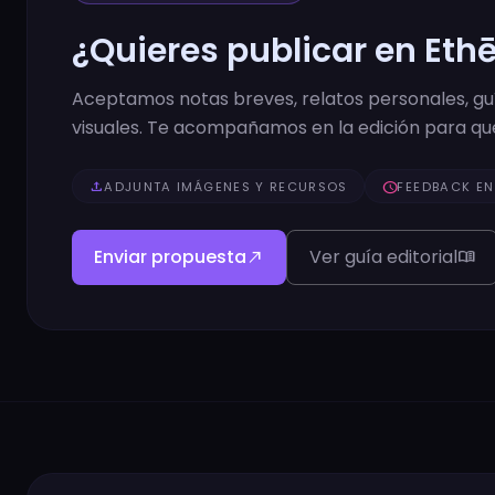
¿Quieres publicar en Eth
Aceptamos notas breves, relatos personales, guía
visuales. Te acompañamos en la edición para que
upload
ADJUNTA IMÁGENES Y RECURSOS
schedule
FEEDBACK EN
Enviar propuesta
Ver guía editorial
north_east
menu_book