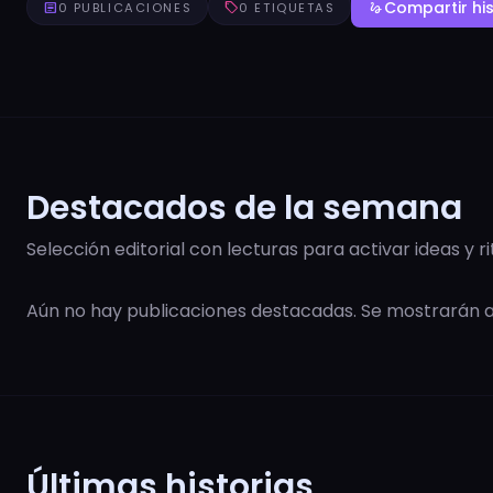
Compartir his
article
0 PUBLICACIONES
sell
0 ETIQUETAS
gesture
Destacados de la semana
Selección editorial con lecturas para activar ideas y r
Aún no hay publicaciones destacadas. Se mostrarán
Últimas historias