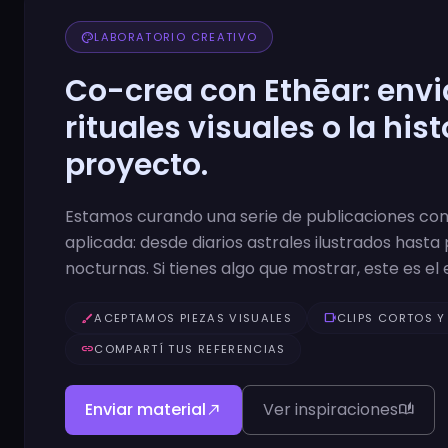
palette
LABORATORIO CREATIVO
Co-crea con Ethēar: enviá
rituales visuales o la hist
proyecto.
Estamos curando una serie de publicaciones con
aplicada: desde diarios astrales ilustrados hasta 
nocturnas. Si tienes algo que mostrar, este es el 
brush
ACEPTAMOS PIEZAS VISUALES
videocam
CLIPS CORTOS Y
link
COMPARTÍ TUS REFERENCIAS
Enviar material
Ver inspiraciones
north_east
auto_stories