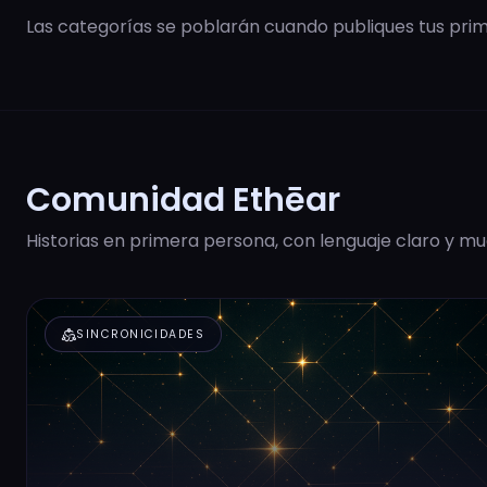
Las categorías se poblarán cuando publiques tus prime
Comunidad Ethēar
Historias en primera persona, con lenguaje claro y mu
diversity_2
SINCRONICIDADES