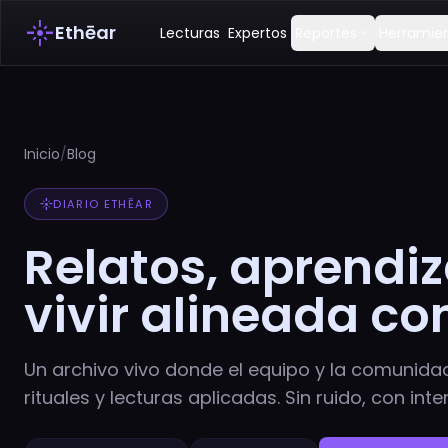
flare
Ethēar
Lecturas
Expertos
Reportes
Herramie
expand_more
Inicio
/
Blog
flare
DIARIO ETHĒAR
Relatos, aprendiz
vivir alineada co
Un archivo vivo donde el equipo y la comunida
rituales y lecturas aplicadas. Sin ruido, con inte