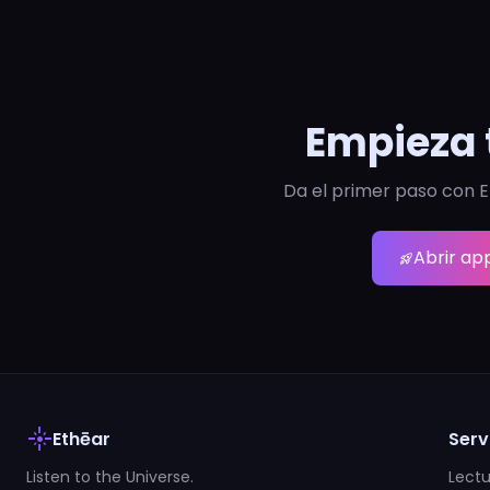
Empieza 
Da el primer paso con E
Abrir ap
rocket_launch
flare
Ethēar
Serv
Listen to the Universe.
Lectu