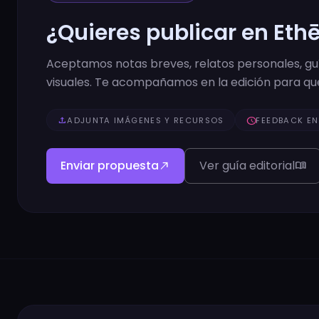
¿Quieres publicar en Eth
Aceptamos notas breves, relatos personales, guía
visuales. Te acompañamos en la edición para que
upload
ADJUNTA IMÁGENES Y RECURSOS
schedule
FEEDBACK EN
Enviar propuesta
Ver guía editorial
north_east
menu_book