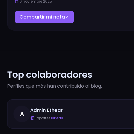
16 noviembre 2025
event
Compartir mi nota
north_east
Top colaboradores
Perfiles que más han contribuido al blog.
Admin Ethear
A
1 aportes
Perfil
library_books
link