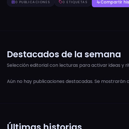
Compartir his
article
0 PUBLICACIONES
sell
0 ETIQUETAS
gesture
Destacados de la semana
Selección editorial con lecturas para activar ideas y r
Aún no hay publicaciones destacadas. Se mostrarán
Últimas historias