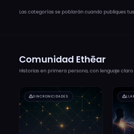
Las categorías se poblarán cuando publiques tus 
Comunidad Ethēar
Historias en primera persona, con lenguaje claro
diversity_2
diversity_2
SINCRONICIDADES
LLA