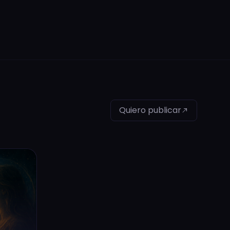
Quiero publicar
north_east