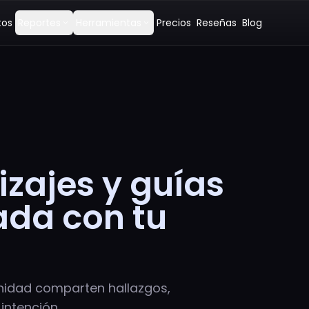
tos
Reportes
Herramientas
Precios
Reseñas
Blog
expand_more
expand_more
izajes y guías
eada con tu
unidad comparten hallazgos,
 intención.