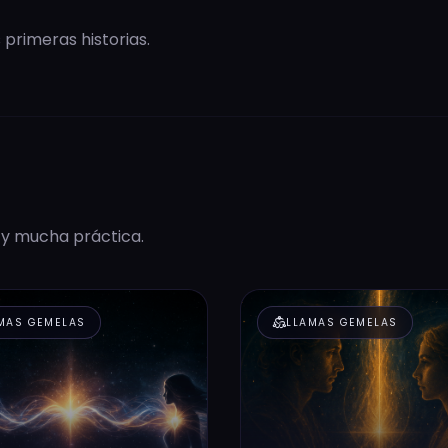
primeras historias.
 y mucha práctica.
diversity_2
MAS GEMELAS
LLAMAS GEMELAS