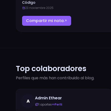
Código
23 noviembre 2025
event
Compartir mi nota
north_east
Top colaboradores
Perfiles que más han contribuido al blog.
Admin Ethear
A
1 aportes
Perfil
library_books
link