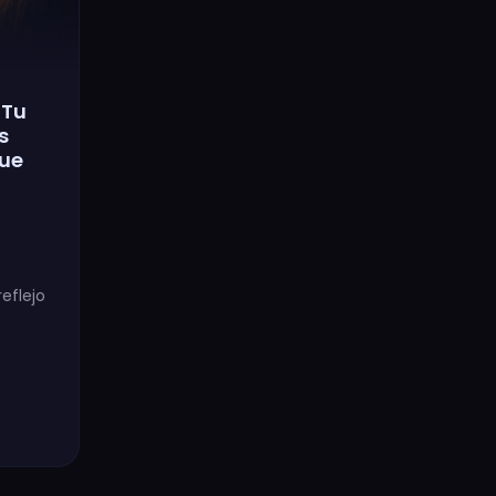
 Tu
s
que
eflejo