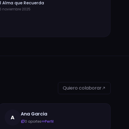
l Alma que Recuerda
6 noviembre 2025
Quiero colaborar
north_east
Ana Garcia
A
0 aportes
Perfil
library_books
link