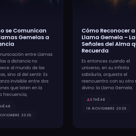
o se Comunican
Cómo Reconocer a
Llamas Gemelas a
Llama Gemela – La
ancia
Señales del Alma 
Recuerda
municación entre Llamas
as a distancia no
Es entonces cuando el
nece al mundo de las
universo, en su infinita
as, sino al del sentir. Es
sabiduría, orquesta el
nza invisible entre dos
reencuentro con su otro r
ones que laten en la
divino: la Llama Gemela.
 frecuencia,
person
ETHĒAR
THĒAR
16 NOVIEMBRE 2025
NOVIEMBRE 2025