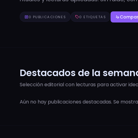
Compart
article
0 PUBLICACIONES
sell
0 ETIQUETAS
gesture
Destacados de la seman
Selección editorial con lecturas para activar idea
Aún no hay publicaciones destacadas. Se most