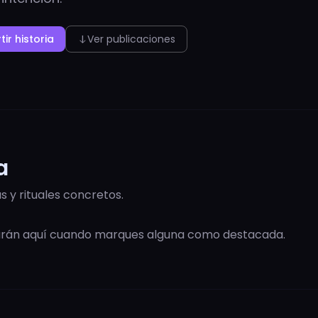
ir historia
Ver publicaciones
south
a
s y rituales concretos.
rarán aquí cuando marques alguna como destacada.