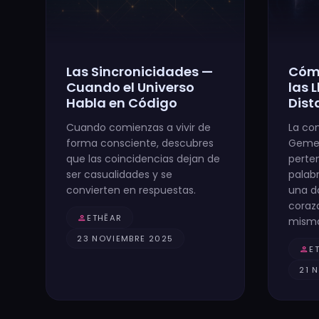
Las Sincronicidades —
Cóm
Cuando el Universo
las 
Habla en Código
Dist
Cuando comienzas a vivir de
La co
forma consciente, descubres
Gemel
que las coincidencias dejan de
perte
ser casualidades y se
palabr
convierten en respuestas.
una da
coraz
person
ETHĒAR
misma
23 NOVIEMBRE 2025
person
E
21 