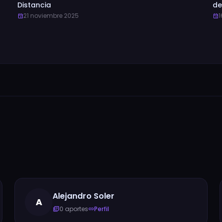
Distancia
de
21 noviembre 2025
1
event
event
Alejandro Soler
A
0 aportes
Perfil
library_books
link