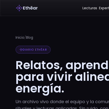
flare
Ethēar
Lecturas
Exper
Inicio
/
Blog
flare
DIARIO ETHĒAR
Relatos, aprend
para vivir alin
energía.
Un archivo vivo donde el equipo y la com
rituales y lecturas aplicadas. Sin ruido, con