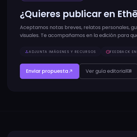
¿Quieres publicar en Eth
Aceptamos notas breves, relatos personales, guía
visuales. Te acompañamos en la edición para que
upload
ADJUNTA IMÁGENES Y RECURSOS
schedule
FEEDBACK EN
Enviar propuesta
Ver guía editorial
north_east
menu_book