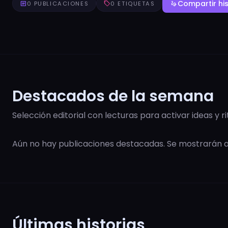
Compartir his
article
0 PUBLICACIONES
sell
0 ETIQUETAS
gesture
Destacados de la semana
Selección editorial con lecturas para activar ideas y r
Aún no hay publicaciones destacadas. Se mostrarán
Últimas historias