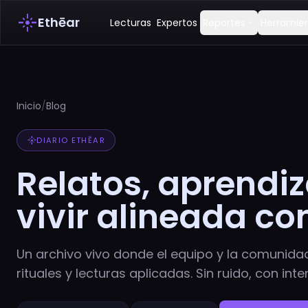
flare
Ethēar
Lecturas
Expertos
Reportes
Herramie
expand_more
Inicio
/
Blog
flare
DIARIO ETHĒAR
Relatos, aprendiz
vivir alineada co
Un archivo vivo donde el equipo y la comunida
rituales y lecturas aplicadas. Sin ruido, con inte