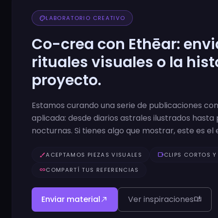
palette
LABORATORIO CREATIVO
Co-crea con Ethēar: enviá
rituales visuales o la hist
proyecto.
Estamos curando una serie de publicaciones con
aplicada: desde diarios astrales ilustrados hasta 
nocturnas. Si tienes algo que mostrar, este es el 
brush
ACEPTAMOS PIEZAS VISUALES
videocam
CLIPS CORTOS Y
link
COMPARTÍ TUS REFERENCIAS
Enviar material
Ver inspiraciones
north_east
auto_stories