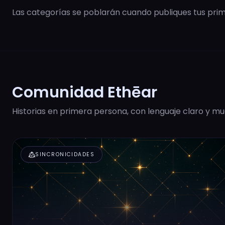
Las categorías se poblarán cuando publiques tus prime
Comunidad Ethēar
Historias en primera persona, con lenguaje claro y mu
diversity_2
SINCRONICIDADES