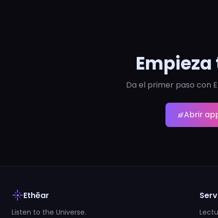
Empieza 
Da el primer paso con E
Abrir ap
rocket_launch
flare
Ethēar
Serv
Listen to the Universe.
Lectu