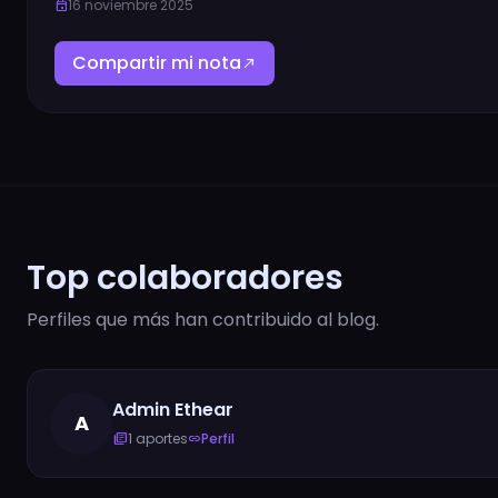
16 noviembre 2025
event
Compartir mi nota
north_east
Top colaboradores
Perfiles que más han contribuido al blog.
Admin Ethear
A
1 aportes
Perfil
library_books
link