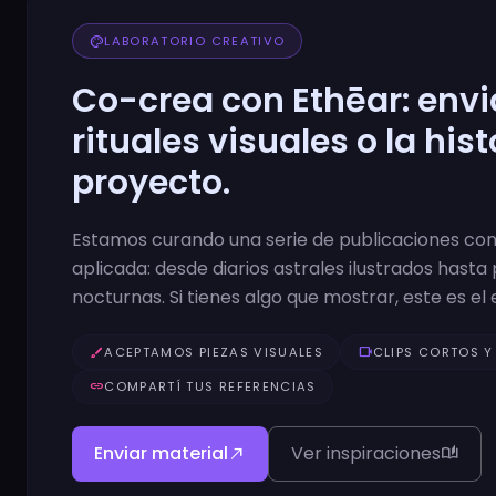
palette
LABORATORIO CREATIVO
Co-crea con Ethēar: enviá
rituales visuales o la hist
proyecto.
Estamos curando una serie de publicaciones con
aplicada: desde diarios astrales ilustrados hasta 
nocturnas. Si tienes algo que mostrar, este es el 
brush
ACEPTAMOS PIEZAS VISUALES
videocam
CLIPS CORTOS Y
link
COMPARTÍ TUS REFERENCIAS
Enviar material
Ver inspiraciones
north_east
auto_stories