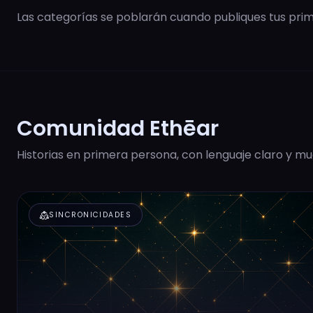
Las categorías se poblarán cuando publiques tus prime
Comunidad Ethēar
Historias en primera persona, con lenguaje claro y mu
diversity_2
SINCRONICIDADES