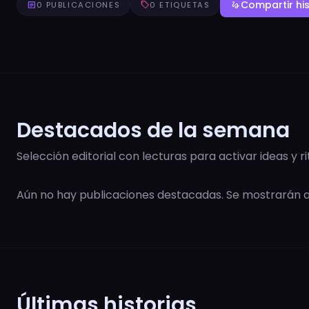
Compartir his
article
0 PUBLICACIONES
sell
0 ETIQUETAS
gesture
Destacados de la semana
Selección editorial con lecturas para activar ideas y r
Aún no hay publicaciones destacadas. Se mostrarán
Últimas historias