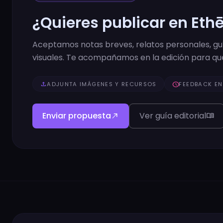
¿Quieres publicar en Eth
Aceptamos notas breves, relatos personales, guía
visuales. Te acompañamos en la edición para que
upload
ADJUNTA IMÁGENES Y RECURSOS
schedule
FEEDBACK EN
Enviar propuesta
Ver guía editorial
north_east
menu_book