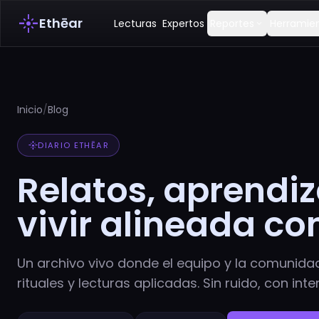
flare
Ethēar
Lecturas
Expertos
Reportes
Herramie
expand_more
Inicio
/
Blog
flare
DIARIO ETHĒAR
Relatos, aprendiz
vivir alineada co
Un archivo vivo donde el equipo y la comunida
rituales y lecturas aplicadas. Sin ruido, con inte