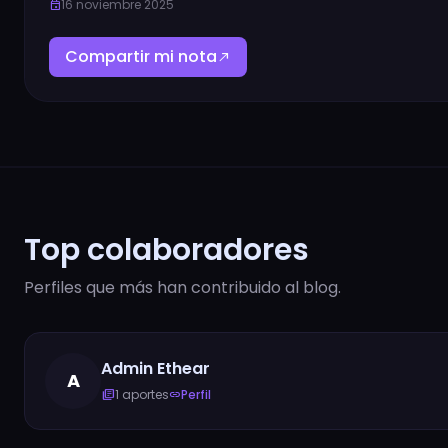
16 noviembre 2025
event
Compartir mi nota
north_east
Top colaboradores
Perfiles que más han contribuido al blog.
Admin Ethear
A
1 aportes
Perfil
library_books
link