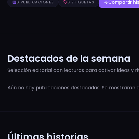
Compartir his
article
0 PUBLICACIONES
sell
0 ETIQUETAS
gesture
Destacados de la semana
Selección editorial con lecturas para activar ideas y r
Aún no hay publicaciones destacadas. Se mostrarán
Últimas historias