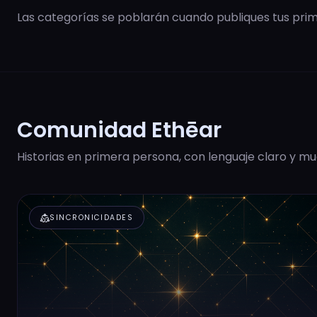
Las categorías se poblarán cuando publiques tus prime
Comunidad Ethēar
Historias en primera persona, con lenguaje claro y mu
diversity_2
SINCRONICIDADES