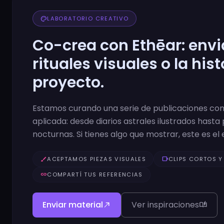
palette
LABORATORIO CREATIVO
Co-crea con Ethēar: enviá
rituales visuales o la hist
proyecto.
Estamos curando una serie de publicaciones con
aplicada: desde diarios astrales ilustrados hasta 
nocturnas. Si tienes algo que mostrar, este es el 
brush
ACEPTAMOS PIEZAS VISUALES
videocam
CLIPS CORTOS Y
link
COMPARTÍ TUS REFERENCIAS
Enviar material
Ver inspiraciones
north_east
auto_stories