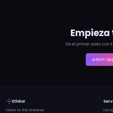
Empieza 
Da el primer paso con E
Abrir ap
rocket_launch
flare
Ethēar
Serv
Listen to the Universe.
Lectu