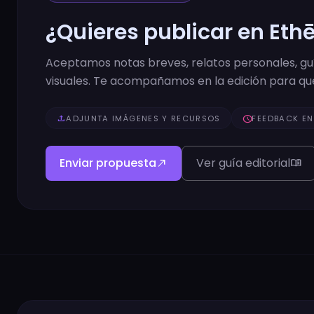
¿Quieres publicar en Eth
Aceptamos notas breves, relatos personales, guía
visuales. Te acompañamos en la edición para que
upload
ADJUNTA IMÁGENES Y RECURSOS
schedule
FEEDBACK EN
Enviar propuesta
Ver guía editorial
north_east
menu_book