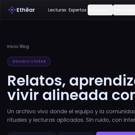
flare
Ethēar
Lecturas
Expertos
Reportes
Herramie
expand_more
Inicio
/
Blog
flare
DIARIO ETHĒAR
Relatos, aprendiz
vivir alineada co
Un archivo vivo donde el equipo y la comunida
rituales y lecturas aplicadas. Sin ruido, con inte