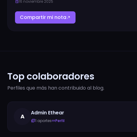
16 noviembre 2025
event
Compartir mi nota
north_east
Top colaboradores
Perfiles que más han contribuido al blog.
Admin Ethear
A
1 aportes
Perfil
library_books
link