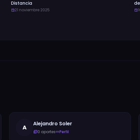
Distancia
de
21 noviembre 2025
1
event
event
Alejandro Soler
A
0 aportes
Perfil
library_books
link