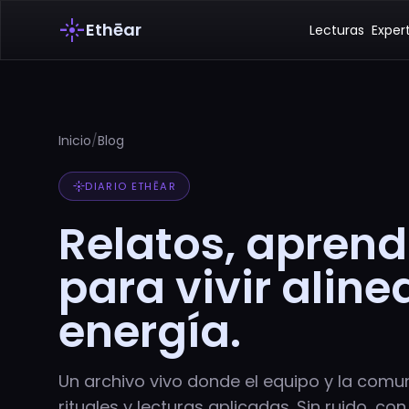
flare
Ethēar
Lecturas
Exper
Inicio
/
Blog
flare
DIARIO ETHĒAR
Relatos, aprend
para vivir alin
energía.
Un archivo vivo donde el equipo y la com
rituales y lecturas aplicadas. Sin ruido, con