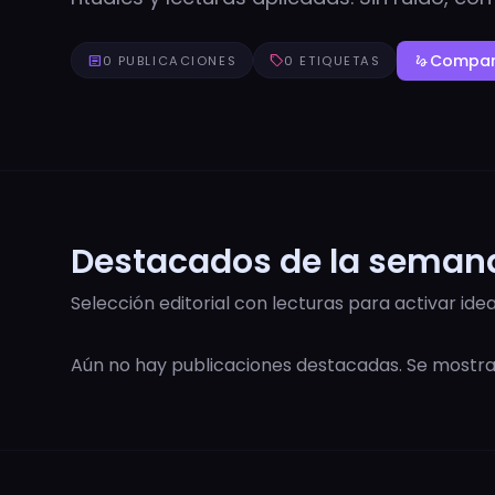
Compart
article
0 PUBLICACIONES
sell
0 ETIQUETAS
gesture
Destacados de la seman
Selección editorial con lecturas para activar idea
Aún no hay publicaciones destacadas. Se most