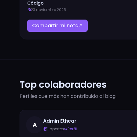
Código
23 noviembre 2025
event
Compartir mi nota
north_east
Top colaboradores
Perfiles que más han contribuido al blog.
Admin Ethear
A
1 aportes
Perfil
library_books
link