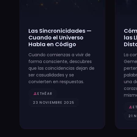
Las Sincronicidades —
Cóm
Cuando el Universo
las 
Habla en Código
Dist
Cuando comienzas a vivir de
La co
forma consciente, descubres
Gemel
que las coincidencias dejan de
perte
ser casualidades y se
palabr
convierten en respuestas.
una da
coraz
person
ETHĒAR
misma
23 NOVIEMBRE 2025
person
E
21 