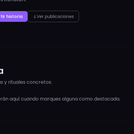
ir historia
Ver publicaciones
south
a
s y rituales concretos.
rarán aquí cuando marques alguna como destacada.