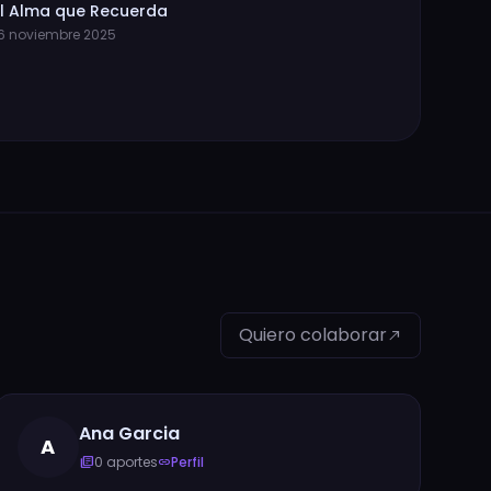
l Alma que Recuerda
6 noviembre 2025
Quiero colaborar
north_east
Ana Garcia
A
0 aportes
Perfil
library_books
link