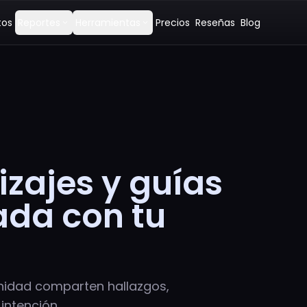
tos
Reportes
Herramientas
Precios
Reseñas
Blog
expand_more
expand_more
izajes y guías
eada con tu
unidad comparten hallazgos,
 intención.