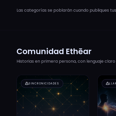
Las categorías se poblarán cuando publiques tus 
Comunidad Ethēar
Historias en primera persona, con lenguaje claro
diversity_2
diversity_2
SINCRONICIDADES
LLA