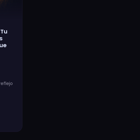
 Tu
s
que
eflejo