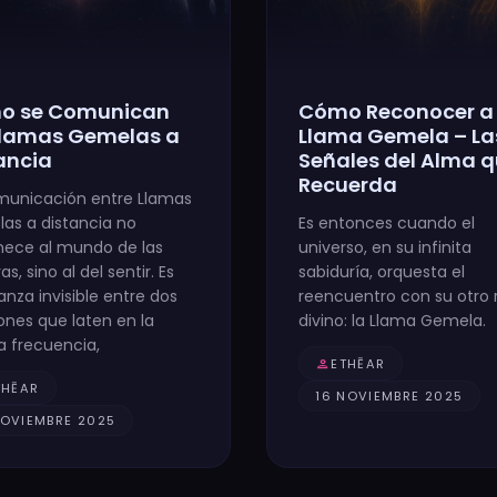
o se Comunican
Cómo Reconocer a
Llamas Gemelas a
Llama Gemela – La
ancia
Señales del Alma 
Recuerda
municación entre Llamas
as a distancia no
Es entonces cuando el
nece al mundo de las
universo, en su infinita
as, sino al del sentir. Es
sabiduría, orquesta el
nza invisible entre dos
reencuentro con su otro r
ones que laten en la
divino: la Llama Gemela.
 frecuencia,
person
ETHĒAR
THĒAR
16 NOVIEMBRE 2025
NOVIEMBRE 2025