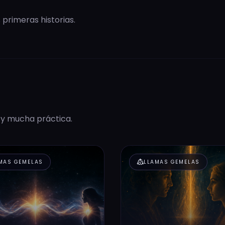
primeras historias.
 y mucha práctica.
diversity_2
MAS GEMELAS
LLAMAS GEMELAS