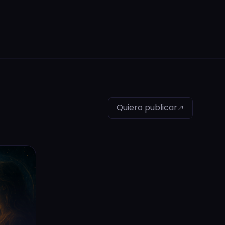
Quiero publicar
north_east