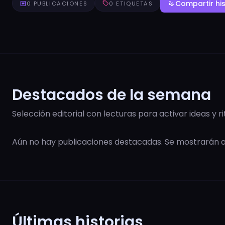
Compartir his
article
0 PUBLICACIONES
sell
0 ETIQUETAS
gesture
Destacados de la semana
Selección editorial con lecturas para activar ideas y r
Aún no hay publicaciones destacadas. Se mostrarán
Últimas historias