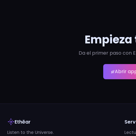
Empieza 
Da el primer paso con E
Abrir ap
rocket_launch
flare
Ethēar
Serv
Listen to the Universe.
Lectu