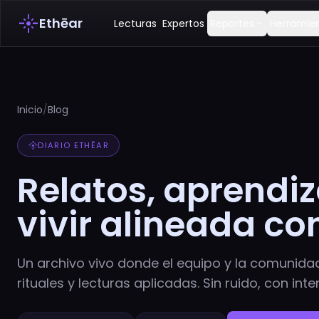
flare
Ethēar
Lecturas
Expertos
Reportes
Herramie
expand_more
Inicio
/
Blog
flare
DIARIO ETHĒAR
Relatos, aprendiz
vivir alineada co
Un archivo vivo donde el equipo y la comunida
rituales y lecturas aplicadas. Sin ruido, con inte