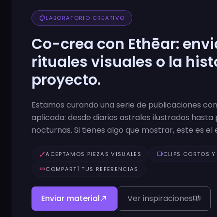
palette
LABORATORIO CREATIVO
Co-crea con Ethēar: enviá
rituales visuales o la hist
proyecto.
Estamos curando una serie de publicaciones con
aplicada: desde diarios astrales ilustrados hasta 
nocturnas. Si tienes algo que mostrar, este es el 
brush
ACEPTAMOS PIEZAS VISUALES
videocam
CLIPS CORTOS Y
link
COMPARTÍ TUS REFERENCIAS
Enviar material
Ver inspiraciones
north_east
auto_stories