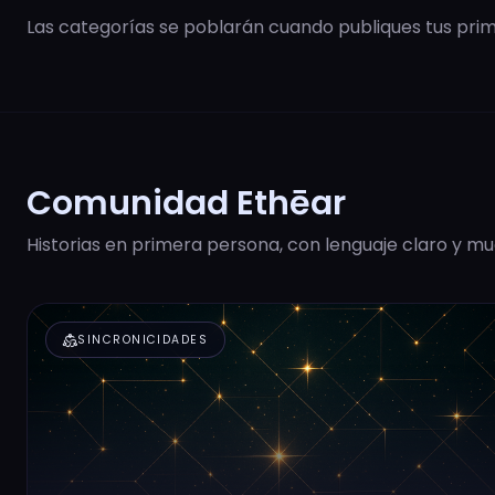
Las categorías se poblarán cuando publiques tus prime
Comunidad Ethēar
Historias en primera persona, con lenguaje claro y mu
diversity_2
SINCRONICIDADES