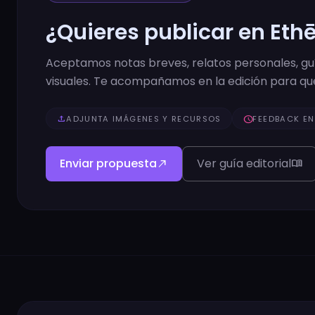
¿Quieres publicar en Eth
Aceptamos notas breves, relatos personales, guía
visuales. Te acompañamos en la edición para que
upload
ADJUNTA IMÁGENES Y RECURSOS
schedule
FEEDBACK EN
Enviar propuesta
Ver guía editorial
north_east
menu_book