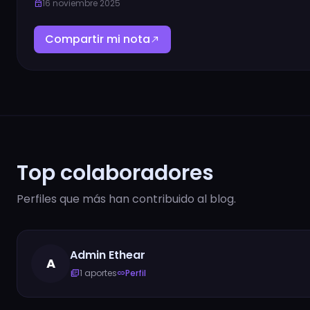
16 noviembre 2025
event
Compartir mi nota
north_east
Top colaboradores
Perfiles que más han contribuido al blog.
Admin Ethear
A
1 aportes
Perfil
library_books
link