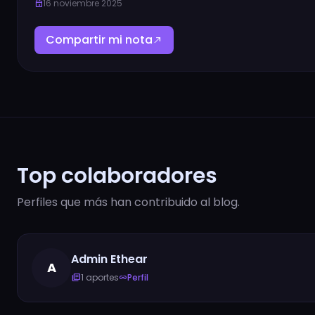
16 noviembre 2025
event
Compartir mi nota
north_east
Top colaboradores
Perfiles que más han contribuido al blog.
Admin Ethear
A
1 aportes
Perfil
library_books
link