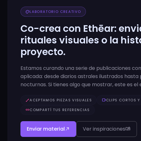
palette
LABORATORIO CREATIVO
Co-crea con Ethēar: enviá
rituales visuales o la hist
proyecto.
Estamos curando una serie de publicaciones con
aplicada: desde diarios astrales ilustrados hasta 
nocturnas. Si tienes algo que mostrar, este es el 
brush
ACEPTAMOS PIEZAS VISUALES
videocam
CLIPS CORTOS Y
link
COMPARTÍ TUS REFERENCIAS
Enviar material
Ver inspiraciones
north_east
auto_stories