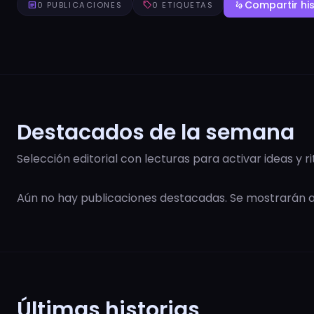
Compartir his
article
0 PUBLICACIONES
sell
0 ETIQUETAS
gesture
Destacados de la semana
Selección editorial con lecturas para activar ideas y r
Aún no hay publicaciones destacadas. Se mostrarán
Últimas historias