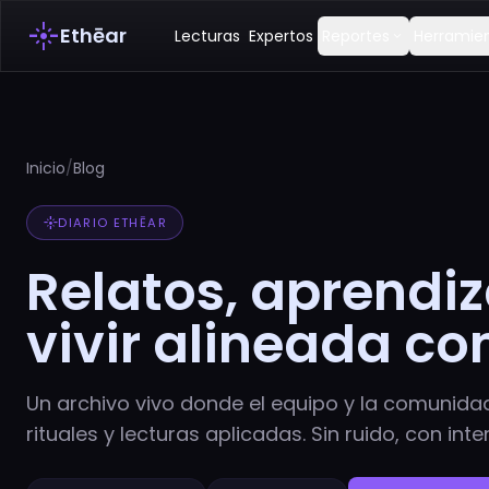
flare
Ethēar
Lecturas
Expertos
Reportes
Herramie
expand_more
Inicio
/
Blog
flare
DIARIO ETHĒAR
Relatos, aprendiz
vivir alineada co
Un archivo vivo donde el equipo y la comunida
rituales y lecturas aplicadas. Sin ruido, con inte