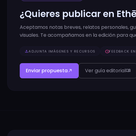
¿Quieres publicar en Eth
Aceptamos notas breves, relatos personales, guía
visuales. Te acompañamos en la edición para que
upload
ADJUNTA IMÁGENES Y RECURSOS
schedule
FEEDBACK EN
Enviar propuesta
Ver guía editorial
north_east
menu_book