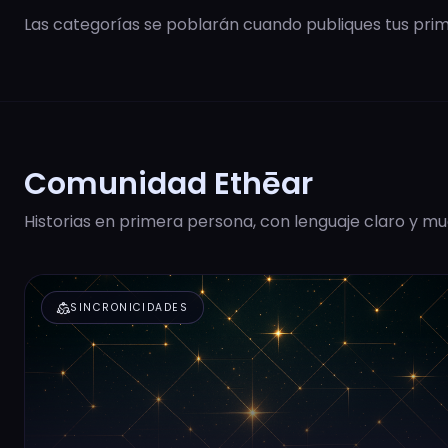
Las categorías se poblarán cuando publiques tus prime
Comunidad Ethēar
Historias en primera persona, con lenguaje claro y mu
diversity_2
SINCRONICIDADES