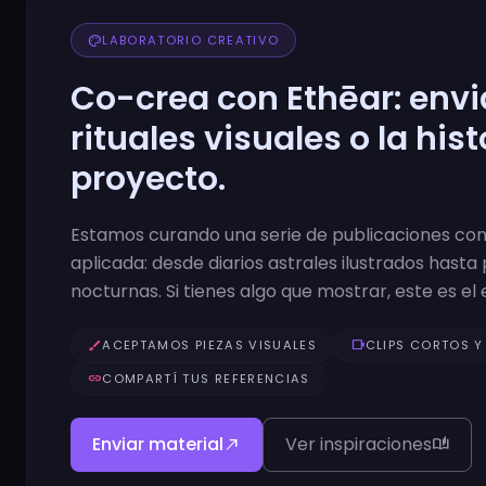
palette
LABORATORIO CREATIVO
Co-crea con Ethēar: enviá
rituales visuales o la hist
proyecto.
Estamos curando una serie de publicaciones con
aplicada: desde diarios astrales ilustrados hasta 
nocturnas. Si tienes algo que mostrar, este es el 
brush
ACEPTAMOS PIEZAS VISUALES
videocam
CLIPS CORTOS Y
link
COMPARTÍ TUS REFERENCIAS
Enviar material
Ver inspiraciones
north_east
auto_stories