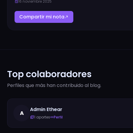
16 noviembre 2025
event
Compartir mi nota
north_east
Top colaboradores
Perfiles que más han contribuido al blog.
Admin Ethear
A
1 aportes
Perfil
library_books
link