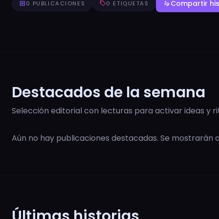
Compartir his
article
0 PUBLICACIONES
sell
0 ETIQUETAS
gesture
Destacados de la semana
Selección editorial con lecturas para activar ideas y r
Aún no hay publicaciones destacadas. Se mostrarán
Últimas historias