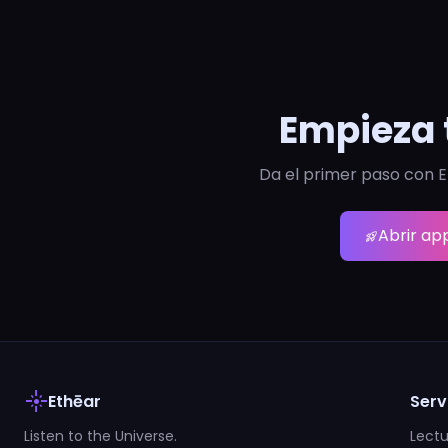
Empieza 
Da el primer paso con E
Abrir ap
rocket_launch
flare
Ethēar
Serv
Listen to the Universe.
Lectu