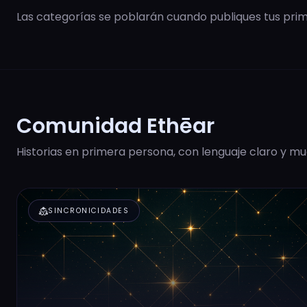
Las categorías se poblarán cuando publiques tus prime
Comunidad Ethēar
Historias en primera persona, con lenguaje claro y mu
diversity_2
SINCRONICIDADES