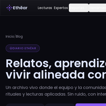
flare
Ethēar
Lecturas
Expertos
Reportes
Herramie
expand_more
Inicio
/
Blog
flare
DIARIO ETHĒAR
Relatos, aprendiz
vivir alineada co
Un archivo vivo donde el equipo y la comunida
rituales y lecturas aplicadas. Sin ruido, con inte