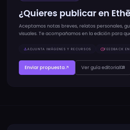
¿Quieres publicar en Eth
Aceptamos notas breves, relatos personales, guía
visuales. Te acompañamos en la edición para que
upload
ADJUNTA IMÁGENES Y RECURSOS
schedule
FEEDBACK EN
Enviar propuesta
Ver guía editorial
north_east
menu_book