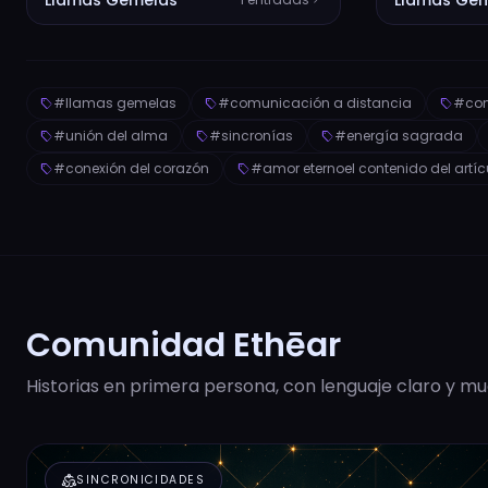
#llamas gemelas
#comunicación a distancia
#con
sell
sell
sell
#unión del alma
#sincronías
#energía sagrada
sell
sell
sell
#conexión del corazón
#amor eternoel contenido del artícu
sell
sell
Comunidad Ethēar
Historias en primera persona, con lenguaje claro y mu
diversity_2
SINCRONICIDADES