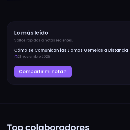
Lo más leído
Saltos rápidos a notas recientes.
Cómo se Comunican las Llamas Gemelas a Distancia
21 noviembre 2025
event
Compartir mi nota
north_east
Top colaboradores