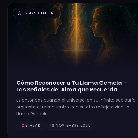
diversity_2
LLAMAS GEMELAS
Cómo Reconocer a Tu Llama Gemela –
Las Señales del Alma que Recuerda
Es entonces cuando el universo, en su infinita sabiduría,
orquesta el reencuentro con su otro reflejo divino: la
Llama Gemela.
person
ETHĒAR
16 NOVIEMBRE 2025