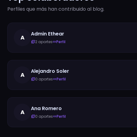
Perfiles que más han contribuido al blog.
Admin Ethear
A
2 aportes
Perfil
library_books
link
Alejandro Soler
A
0 aportes
Perfil
library_books
link
Ana Romero
A
0 aportes
Perfil
library_books
link