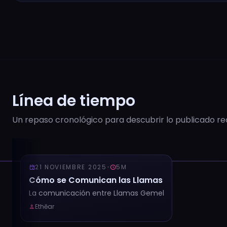
Línea de tiempo
Un repaso cronológico para descubrir lo publicado r
21 NOVIEMBRE 2025
•
5M
event
schedule
Cómo se Comunican las Llamas Gemelas a Dis
La comunicación entre Llamas Gemelas a distancia no pe
Ethēar
person