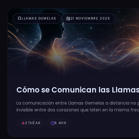
bookmark
event
LLAMAS GEMELAS
21 NOVIEMBRE 2025
Cómo se Comunican las Llamas
La comunicación entre Llamas Gemelas a distancia no pe
invisible entre dos corazones que laten en la misma fre
person
ETHĒAR
schedule
5 MIN