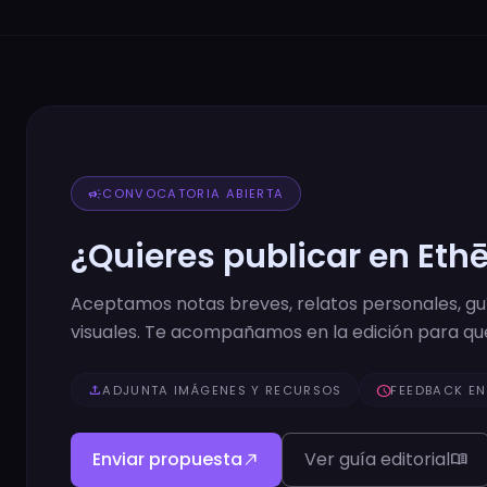
campaign
CONVOCATORIA ABIERTA
¿Quieres publicar en Eth
Aceptamos notas breves, relatos personales, guía
visuales. Te acompañamos en la edición para que
upload
ADJUNTA IMÁGENES Y RECURSOS
schedule
FEEDBACK EN
Enviar propuesta
Ver guía editorial
north_east
menu_book