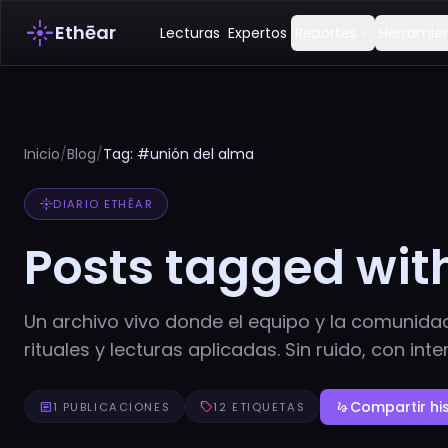
flare
Ethēar
Lecturas
Expertos
Reportes
Herramie
expand_more
Inicio
/
Blog
/
Tag: #unión del alma
flare
DIARIO ETHĒAR
Posts tagged wit
Un archivo vivo donde el equipo y la comunida
rituales y lecturas aplicadas. Sin ruido, con inte
Compartir his
article
1 PUBLICACIONES
sell
12 ETIQUETAS
gesture