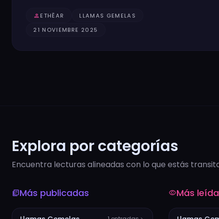
person
ETHĒAR
LLAMAS GEMELAS
21 NOVIEMBRE 2025
Explora por categorías
Encuentra lecturas alineadas con lo que estás transit
Más publicadas
Más leíd
library_books
visibility
Llamas Gemelas
Llamas Ge
1 entradas
chevron_right