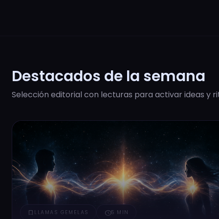
Destacados de la semana
Selección editorial con lecturas para activar ideas y r
bookmark
schedule
LLAMAS GEMELAS
5 MIN