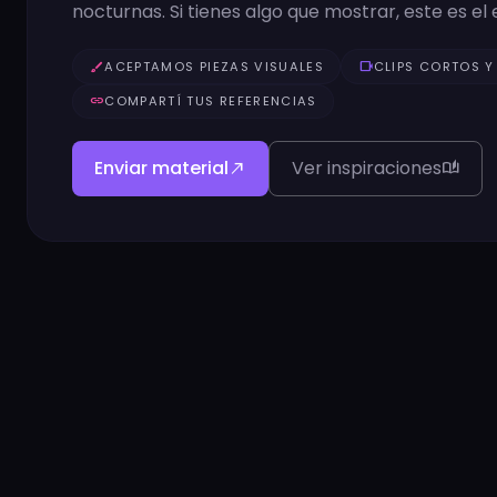
nocturnas. Si tienes algo que mostrar, este es el 
brush
ACEPTAMOS PIEZAS VISUALES
videocam
CLIPS CORTOS Y
link
COMPARTÍ TUS REFERENCIAS
Enviar material
Ver inspiraciones
north_east
auto_stories